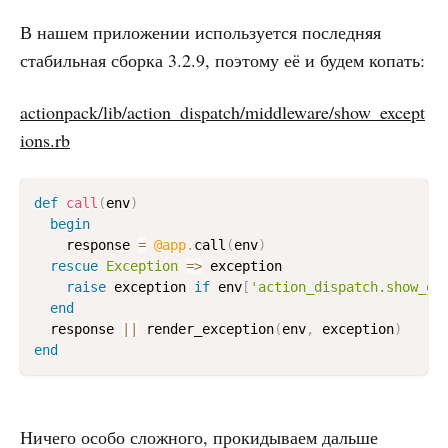
В нашем приложении используется последняя
стабильная сборка 3.2.9, поэтому её и будем копать:
actionpack/lib/action_dispatch/middleware/show_except
ions.rb
def
call
(
env
)
begin
    response 
=
@app
.
call
(
env
)
rescue
Exception
=
>
 exception

raise
 exception 
if
 env
[
'action_dispatch.show_ex
end
  response 
||
 render_exception
(
env
,
 exception
)
end
Ничего особо сложного, прокидываем дальше