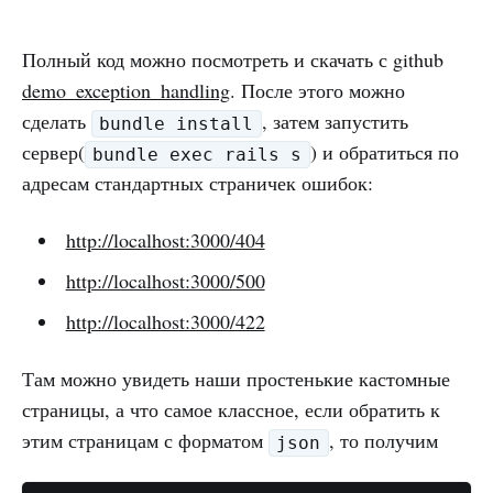
Полный код можно посмотреть и скачать с github
demo_exception_handling
. После этого можно
сделать
, затем запустить
bundle install
сервер(
) и обратиться по
bundle exec rails s
адресам стандартных страничек ошибок:
http://localhost:3000/404
http://localhost:3000/500
http://localhost:3000/422
Там можно увидеть наши простенькие кастомные
страницы, а что самое классное, если обратить к
этим страницам с форматом
, то получим
json