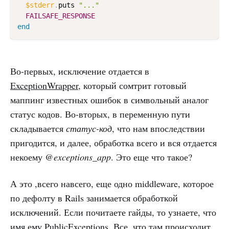
$stderr
.
puts 
"..."
FAILSAFE_RESPONSE
end
Во-первых, исключение отдается в
ExceptionWrapper
, который сомтрит готовый
маппинг известных ошибок в символьный аналог
статус кодов. Во-вторых, в переменную пути
складывается
статус-код
, что нам впоследствии
пригодится, и далее, обработка всего и вся отдается
некоему
@exceptions_app
. Это еще что такое?
А это ,всего навсего, еще одно middleware, которое
по дефолту в Rails занимается обработкой
исключений. Если почитаете гайды, то узнаете, что
имя ему
PublicExceptions
. Все, что там происходит,