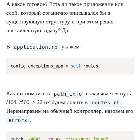
А какое готовое? Есть ли такое приложение или
слой, который органично вписывался бы в
существующую структуру и при этом решал
поставленную задачу? Да.
В
укажем:
application.rb
config
.
exceptions_app 
=
self
.
Как вы помните в
складывается путь
path_info
/404, /500, /422 их будем ловить в
.
routes.rb
Перенаправим на обычный контроллер, назовем его
.
errors
match 
'/404'
,
:to
=
>
"errors#not_found"