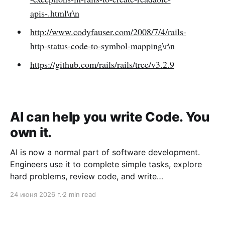
apis-.html\r\n
http://www.codyfauser.com/2008/7/4/rails-
http-status-code-to-symbol-mapping\r\n
https://github.com/rails/rails/tree/v3.2.9
AI can help you write Code. You
own it.
AI is now a normal part of software development.
Engineers use it to complete simple tasks, explore
hard problems, review code, and write
documentation. Engineering leaders use it to
24 июня 2026 г.
2 min read
brainstorm, create guidelines, and improve how
teams work. But AI also creates a new problem: some
people try to transfer responsibility