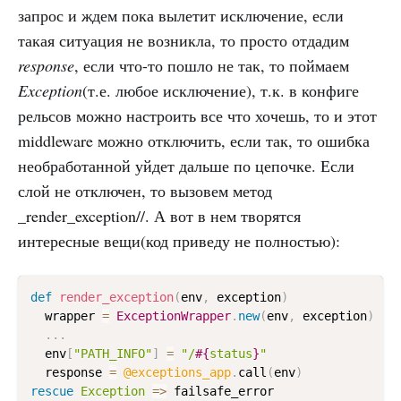
запрос и ждем пока вылетит исключение, если
такая ситуация не возникла, то просто отдадим
response
, если что-то пошло не так, то поймаем
Exception
(т.е. любое исключение), т.к. в конфиге
рельсов можно настроить все что хочешь, то и этот
middleware можно отключить, если так, то ошибка
необработанной уйдет дальше по цепочке. Если
слой не отключен, то вызовем метод
_render_exception//. А вот в нем творятся
интересные вещи(код приведу не полностью):
def
render_exception
(
env
,
 exception
)
  wrapper 
=
ExceptionWrapper
.
new
(
env
,
 exception
)
.
.
.
  env
[
"PATH_INFO"
]
=
"/
#{
status
}
"
  response 
=
@exceptions_app
.
call
(
env
)
rescue
Exception
=
>
 failsafe_error
