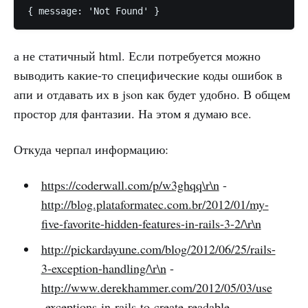
а не статичный html. Если потребуется можно
выводить какие-то специфические коды ошибок в
апи и отдавать их в json как будет удобно. В общем
простор для фантазии. На этом я думаю все.
Откуда черпал информацию:
https://coderwall.com/p/w3ghqq\r\n
-
http://blog.plataformatec.com.br/2012/01/my-
five-favorite-hidden-features-in-rails-3-2/\r\n
http://pickardayune.com/blog/2012/06/25/rails-
3-exception-handling/\r\n
-
http://www.derekhammer.com/2012/05/03/use
-exceptions-in-rails-to-create-readable-