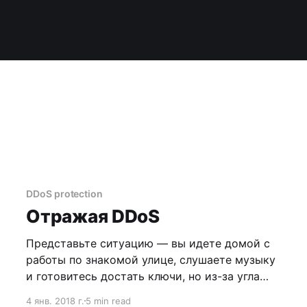
DDoS protection
Отражая DDoS
Представьте ситуацию — вы идете домой с
работы по знакомой улице, слушаете музыку
и готовитесь достать ключи, но из-за угла
выходит пара здоровых ребят, которые выше,
4 янв. 2018 г.
5 min read