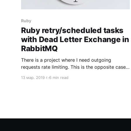
Ruby
Ruby retry/scheduled tasks
with Dead Letter Exchange in
RabbitMQ
There is a project where I need outgoing
requests rate limiting. This is the opposite case
for the more common situation when you
13 мар. 2019 г.
6 min read
develop API and rate limit clients incoming
requests. With outgoing requests, you need to
queue them and give a slot only for some. We’re
collecting analytics