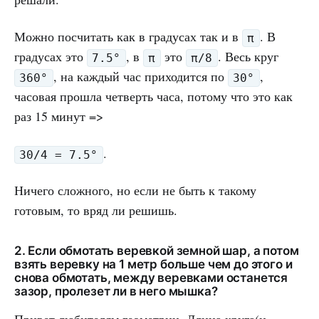
Можно посчитать как в градусах так и в
. В
π
градусах это
, в
это
. Весь круг
7.5°
π
π/8
, на каждый час приходится по
,
360°
30°
часовая прошла четверть часа, потому что это как
раз 15 минут =>
.
30/4 = 7.5°
Ничего сложного, но если не быть к такому
готовым, то вряд ли решишь.
2. Если обмотать веревкой земной шар, а потом
взять веревку на 1 метр больше чем до этого и
снова обмотать, между веревками останется
зазор, пролезет ли в него мышка?