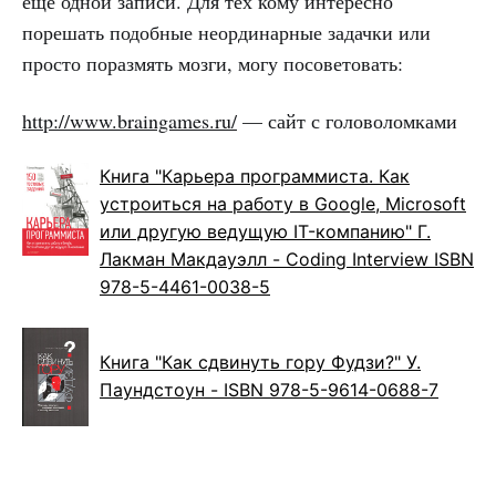
еще одной записи. Для тех кому интересно
порешать подобные неординарные задачки или
просто поразмять мозги, могу посоветовать:
http://www.braingames.ru/
— сайт с головоломками
Книга "Карьера программиста. Как
устроиться на работу в Google, Microsoft
или другую ведущую IT-компанию" Г.
Лакман Макдауэлл - Coding Interview ISBN
978-5-4461-0038-5
Книга "Как сдвинуть гору Фудзи?" У.
Паундстоун - ISBN 978-5-9614-0688-7