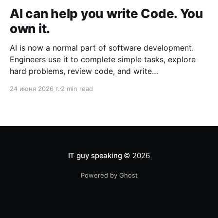
AI can help you write Code. You
own it.
AI is now a normal part of software development.
Engineers use it to complete simple tasks, explore
hard problems, review code, and write
documentation. Engineering leaders use it to
24 июня 2026 г.
2 min read
brainstorm, create guidelines, and improve how
teams work. But AI also creates a new problem: some
people try to transfer responsibility
IT guy speaking
© 2026
Powered by Ghost